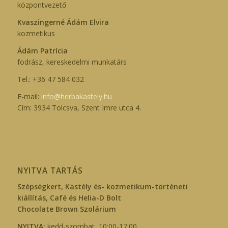
központvezető
Kvaszingerné Ádám Elvira
kozmetikus
Ádám Patrícia
fodrász, kereskedelmi munkatárs
Tel.: +36 47 584 032
E-mail:
info@herbakastely.hu
Cím: 3934 Tolcsva, Szent Imre utca 4.
NYITVA TARTÁS
Szépségkert, Kastély és- kozmetikum-történeti
kiállítás, Café és Helia-D Bolt
Chocolate Brown Szolárium
NYITVA:
kedd-szombat, 10:00-17:00