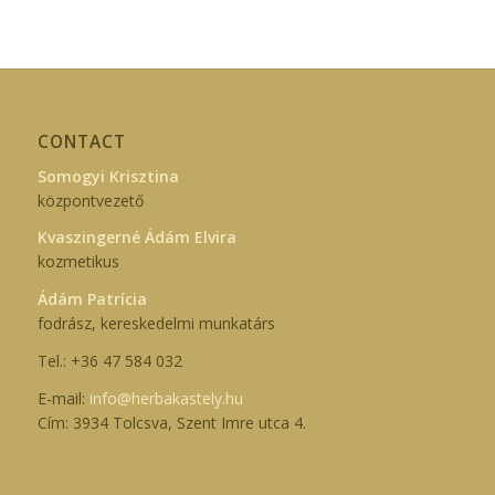
CONTACT
Somogyi Krisztina
központvezető
Kvaszingerné Ádám Elvira
kozmetikus
Ádám Patrícia
fodrász, kereskedelmi munkatárs
Tel.: +36 47 584 032
E-mail:
info@herbakastely.hu
Cím: 3934 Tolcsva, Szent Imre utca 4.