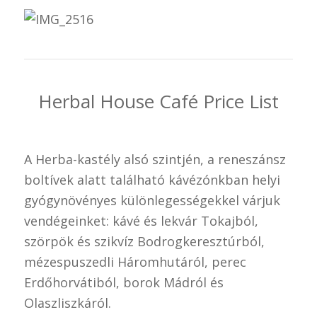
Herbal House Café Price List
A Herba-kastély alsó szintjén, a reneszánsz
boltívek alatt található kávézónkban helyi
gyógynövényes különlegességekkel várjuk
vendégeinket: kávé és lekvár Tokajból,
szörpök és szikvíz Bodrogkeresztúrból,
mézespuszedli Háromhutáról, perec
Erdőhorvátiból, borok Mádról és
Olaszliszkáról.