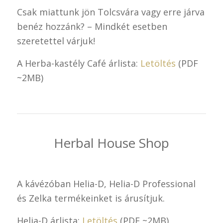
Csak miattunk jön Tolcsvára vagy erre járva
benéz hozzánk? – Mindkét esetben
szeretettel várjuk!
A Herba-kastély Café árlista:
Letöltés
(PDF
~2MB)
Herbal House Shop
A kávézóban Helia-D, Helia-D Professional
és Zelka termékeinket is árusítjuk.
Helia-D árlista:
Letöltés
(PDF ~2MB)